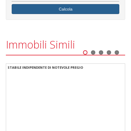
Calcola
Immobili Simili
1
2
3
4
5
Siracusa Ortigia Luxury Suites struttura ricettiva in Piazza Archimede
STABILE INDIPENDENTE DI NOTEVOLE PREGIO