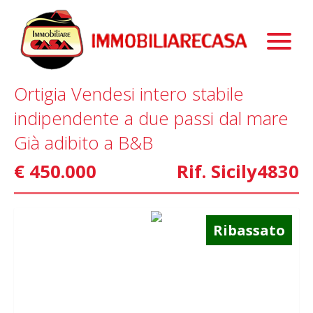
Immobili
Chi Siamo
Immobili In Vendita
Ortigia Vendesi intero stabile
Servizi
Immobili In Affitto
La Nostra Storia
indipendente a due passi dal mare
Blog
Immobili Commerciali
Staff
Mutui
Già adibito a B&B
Contattaci
Marketing
€ 450.000
Rif. Sicily4830
Home Staging
Property Finder
Ribassato
Interior Design