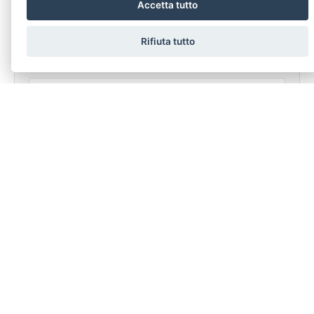
Accetta tutto
Rifiuta tutto
dichiaro di aver preso visione e compreso
l'informativa sulla
privacy
LASCIA UNA RICHIESTA