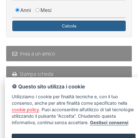
Anni
Mesi
Calcola
Invia a un amico
Stampa scheda
🍪 Questo sito utilizza i cookie
Utilizziamo i cookie per finalità tecniche e, con il tuo
RICHIEDI INFORMAZIONI
consenso, anche per altre finalità come specificato nella
cookie policy
. Puoi acconsentire all’utilizzo di tali tecnologie
Codice immobile Sicily4830
utilizzando il pulsante “Accetta”. Chiudendo questa
informativa, continui senza accettare.
Gestisci consensi