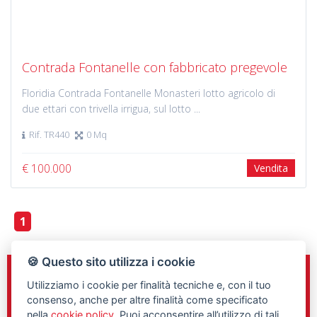
Previous
Next
Contrada Fontanelle con fabbricato pregevole
Floridia Contrada Fontanelle Monasteri lotto agricolo di
due ettari con trivella irrigua, sul lotto ...
Rif. TR440
0 Mq
€ 100.000
Vendita
1
🍪 Questo sito utilizza i cookie
Sede e Direzione
Utilizziamo i cookie per finalità tecniche e, con il tuo
C.so Gelone n.148
consenso, anche per altre finalità come specificato
Siracusa, 96100
nella
cookie policy
. Puoi acconsentire all’utilizzo di tali