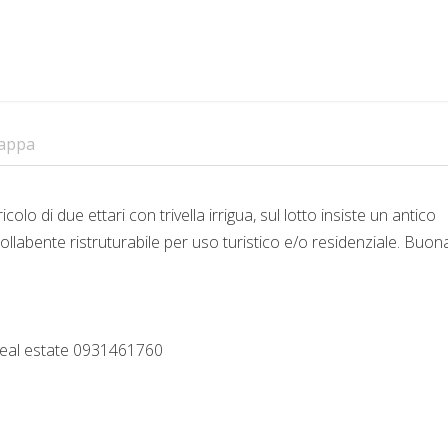
appa
lo di due ettari con trivella irrigua, sul lotto insiste un antico
collabente ristruturabile per uso turistico e/o residenziale. Buon
 real estate 0931461760