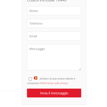
Codice immobile TR440
dichiaro di aver preso visione e
compreso
l'informativa sulla privacy