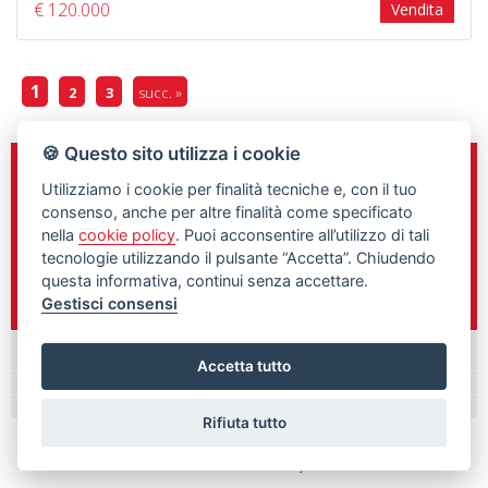
€ 120.000
Vendita
1
2
3
succ. »
🍪 Questo sito utilizza i cookie
Sede e Direzione
Utilizziamo i cookie per finalità tecniche e, con il tuo
C.so Gelone n.148
consenso, anche per altre finalità come specificato
Siracusa, 96100
nella
cookie policy
. Puoi acconsentire all’utilizzo di tali
tecnologie utilizzando il pulsante “Accetta”. Chiudendo
0931/461760
questa informativa, continui senza accettare.
348/9897292
Gestisci consensi
Palazzolo Acreide
Accetta tutto
Rifiuta tutto
Gestisci Cookie Policy