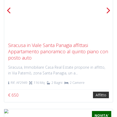
Previous
Next
Siracusa in Viale Santa Panagia affittasi
Appartamento panoramico al quinto piano con
posto auto
Siracusa, Immobiliare Casa Real Estate propone in affitto,
in Via Paternò, zona Santa Panagia, un a...
Rif. AF2949
116 Mq
2 Bagni
2 Camere
€ 650
Affitto
NOVITA'