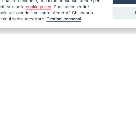
r finalità tecniche e, con il tuo consenso, anche per
cificato nella
cookie policy
. Puoi acconsentire
nologie utilizzando il pulsante “Accetta”. Chiudendo
ontinui senza accettare.
Gestisci consensi