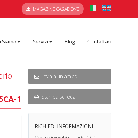
MAGAZINE CASADOVE
i Siamo
Servizi
Blog
Contattaci
orio
Invia a un amico
Stampa scheda
85CA-1
RICHIEDI INFORMAZIONI