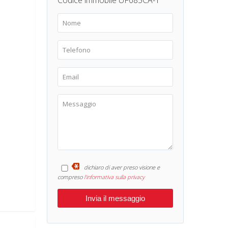
Codice immobile UF685CA-1
dichiaro di aver preso visione e
compreso
l'informativa sulla privacy