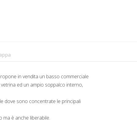
appa
 propone in vendita un basso commerciale
a vetrina ed un ampio soppalco interno,
le dove sono concentrate le principali
o ma è anche liberabile.