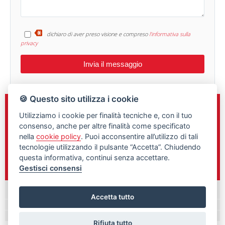
dichiaro di aver preso visione e compreso
l'informativa sulla
privacy
🍪 Questo sito utilizza i cookie
Sede e Direzione
Utilizziamo i cookie per finalità tecniche e, con il tuo
C.so Gelone n.148
consenso, anche per altre finalità come specificato
Siracusa, 96100
nella
cookie policy
. Puoi acconsentire all’utilizzo di tali
tecnologie utilizzando il pulsante “Accetta”. Chiudendo
0931/461760
questa informativa, continui senza accettare.
348/9897292
Gestisci consensi
Palazzolo Acreide
Accetta tutto
Rifiuta tutto