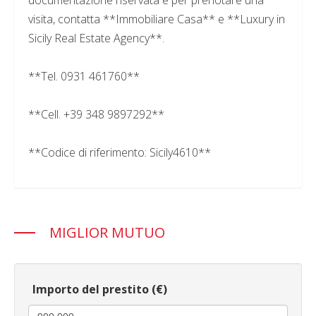
documentazione riservata e per prenotare una
visita, contatta **Immobiliare Casa** e **Luxury in
Sicily Real Estate Agency**.
**Tel. 0931 461760**
**Cell. +39 348 9897292**
**Codice di riferimento: Sicily4610**
MIGLIOR MUTUO
Importo del prestito (€)