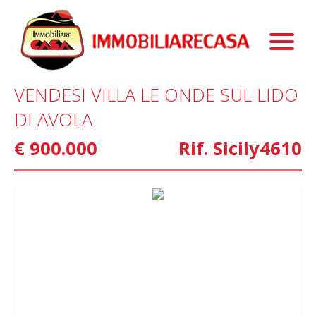
Immobili
Chi Siamo
Immobili In Vendita
VENDESI VILLA LE ONDE SUL LIDO
Servizi
Immobili In Affitto
La Nostra Storia
DI AVOLA
Blog
Immobili Commerciali
Staff
Mutui
€ 900.000
Rif. Sicily4610
Contattaci
Marketing
Home Staging
Property Finder
Interior Design