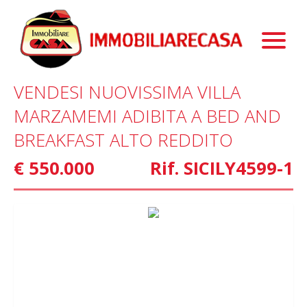
Immobili
Chi Siamo
Immobili In Vendita
VENDESI NUOVISSIMA VILLA
Servizi
Immobili In Affitto
La Nostra Storia
MARZAMEMI ADIBITA A BED AND
Blog
Immobili Commerciali
Staff
Mutui
BREAKFAST ALTO REDDITO
Contattaci
Marketing
€ 550.000
Rif. SICILY4599-1
Home Staging
Property Finder
Interior Design