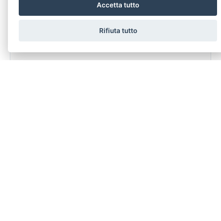
Accetta tutto
dichiaro di aver preso visione e compreso
l'informativa sulla
privacy
Rifiuta tutto
LASCIA UNA RICHIESTA
Stai cercando un immobile specifico ma non riesci a trovarlo?
Compila senza nessun impegno il modulo sotto.