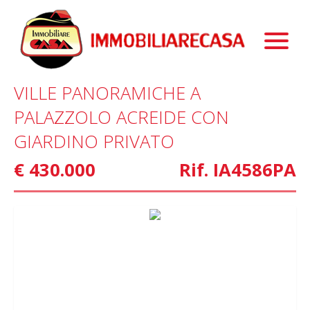
Immobili
Chi Siamo
Immobili In Vendita
VILLE PANORAMICHE A
Servizi
Immobili In Affitto
La Nostra Storia
PALAZZOLO ACREIDE CON
Blog
Immobili Commerciali
Staff
Mutui
GIARDINO PRIVATO
Contattaci
Marketing
€ 430.000
Rif. IA4586PA
Home Staging
Property Finder
Interior Design