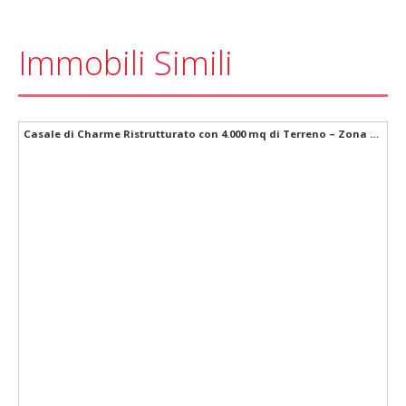
Immobili Simili
Casale di Charme Ristrutturato con 4.000 mq di Terreno – Zona Noto Palazzolo
Casale di Charme Ristrutturato con 4.000 mq di Terreno – Zona Noto Palazzolo