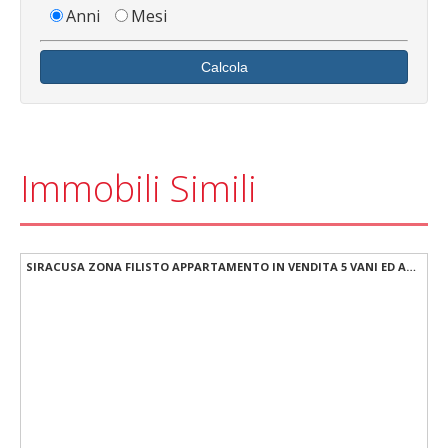
Anni
Mesi
Calcola
Immobili Simili
LISTO APPARTAMENTO IN VENDITA 5 VANI ED ACCESSORI PRONTO DA ABITARE
SIRACUSA ZONA FILISTO APPARTAMENTO IN VENDITA 5 VANI ED ACCESSORI PRONTO DA ABITARE