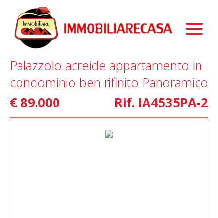
Immobili
Chi Siamo
Immobili In Vendita
Palazzolo acreide appartamento in
Servizi
Immobili In Affitto
La Nostra Storia
condominio ben rifinito Panoramico
Blog
Immobili Commerciali
Staff
Mutui
€ 89.000
Rif. IA4535PA-2
Contattaci
Marketing
Home Staging
Property Finder
Interior Design