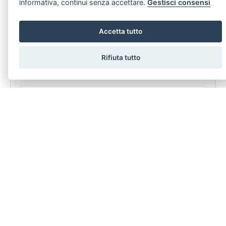
informativa, continui senza accettare.
Gestisci consensi
LASCIA UNA RICHIESTA
Accetta tutto
Stai cercando un immobile specifico ma non riesci a trovarlo?
Compila senza nessun impegno il modulo sotto.
Rifiuta tutto
dichiaro di aver preso visione e compreso
l'informativa sulla
privacy