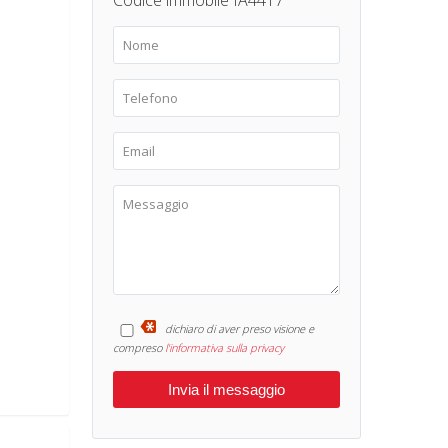
Codice immobile IA4417
dichiaro di aver preso visione e
compreso
l'informativa sulla privacy