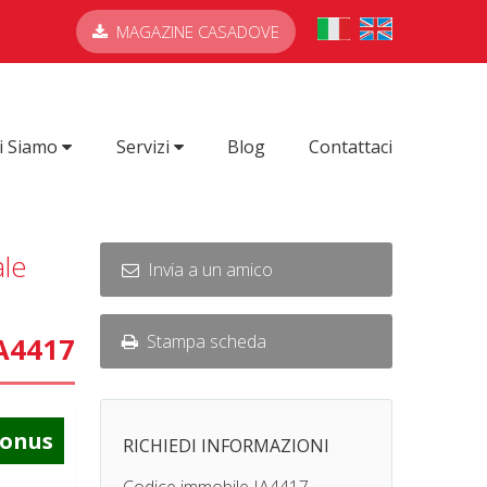
MAGAZINE CASADOVE
i Siamo
Servizi
Blog
Contattaci
ale
Invia a un amico
Stampa scheda
IA4417
Bonus
RICHIEDI INFORMAZIONI