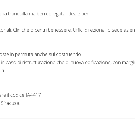
ona tranquilla ma ben collegata, ideale per:
oriali, Cliniche o centri benessere, Uffici direzionali o sede azie
poste in permuta anche sul costruendo.
 in caso di ristrutturazione che di nuova edificazione, con margin
ti.
re il codice IA4417
a Siracusa.