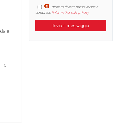
dichiaro di aver preso visione e
compreso
l'informativa sulla privacy
ndale
i di