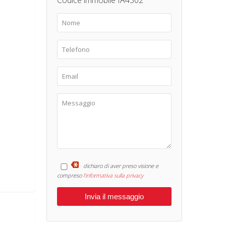
Codice immobile IA4302
dichiaro di aver preso visione e
compreso
l'informativa sulla privacy