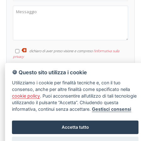
dichiaro di aver preso visione e compreso
l'informativa sulla
privacy
🍪 Questo sito utilizza i cookie
Utilizziamo i cookie per finalità tecniche e, con il tuo
consenso, anche per altre finalità come specificato nella
cookie policy
. Puoi acconsentire all’utilizzo di tali tecnologie
utilizzando il pulsante “Accetta”. Chiudendo questa
informativa, continui senza accettare.
Gestisci consensi
LASCIA UNA RICHIESTA
Stai cercando un immobile specifico ma non riesci a trovarlo?
Accetta tutto
Compila senza nessun impegno il modulo sotto.