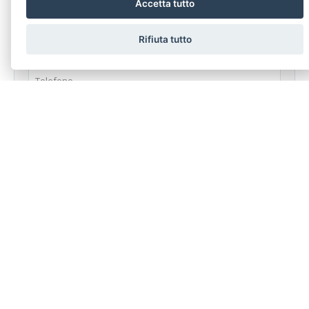
Stai cercando un immobile specifico ma non riesci a trovarlo?
Accetta tutto
Compila senza nessun impegno il modulo sotto.
Rifiuta tutto
dichiaro di aver preso visione e compreso
l'informativa sulla
privacy