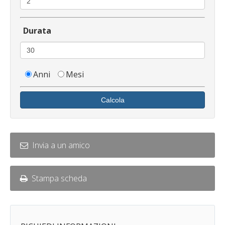
Durata
Anni
Mesi
Calcola
Invia a un amico
Stampa scheda