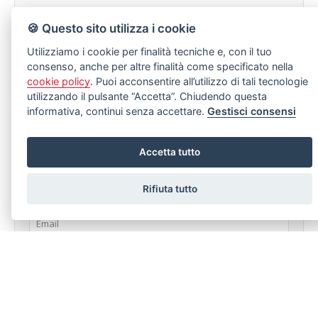
🍪 Questo sito utilizza i cookie
Utilizziamo i cookie per finalità tecniche e, con il tuo
consenso, anche per altre finalità come specificato nella
LASCIA UNA RICHIESTA
cookie policy
. Puoi acconsentire all’utilizzo di tali tecnologie
utilizzando il pulsante “Accetta”. Chiudendo questa
Stai cercando un immobile specifico ma non riesci a trovarlo?
informativa, continui senza accettare.
Gestisci consensi
Compila senza nessun impegno il modulo sotto.
Accetta tutto
Rifiuta tutto