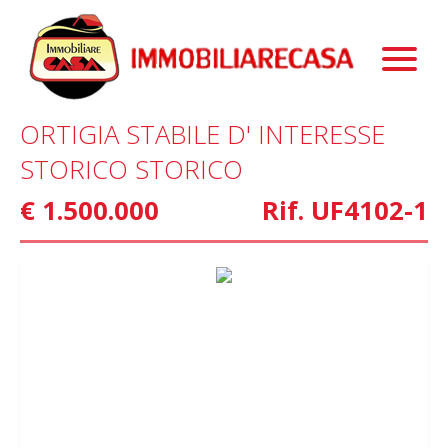
Immobili
Chi Siamo
Immobili In Vendita
ORTIGIA STABILE D' INTERESSE
Servizi
Immobili In Affitto
La Nostra Storia
STORICO STORICO
Blog
Immobili Commerciali
Staff
Mutui
€ 1.500.000
Rif. UF4102-1
Contattaci
Marketing
Home Staging
Property Finder
Interior Design