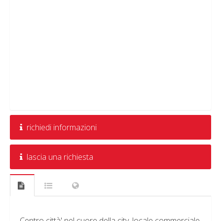
richiedi informazioni
lascia una richiesta
Centro città' nel cuore della city, locale commerciale