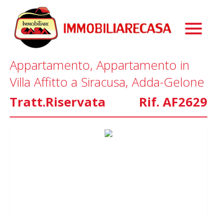
Immobili
Chi Siamo
Immobili In Vendita
Appartamento, Appartamento in
Servizi
Immobili In Affitto
La Nostra Storia
Villa Affitto a Siracusa, Adda-Gelone
Blog
Immobili Commerciali
Staff
Mutui
Tratt.Riservata
Rif. AF2629
Contattaci
Marketing
Home Staging
Property Finder
Interior Design