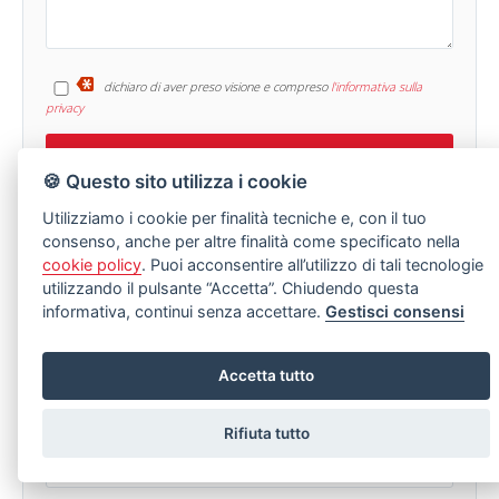
dichiaro di aver preso visione e compreso
l'informativa sulla
privacy
🍪 Questo sito utilizza i cookie
Utilizziamo i cookie per finalità tecniche e, con il tuo
consenso, anche per altre finalità come specificato nella
cookie policy
. Puoi acconsentire all’utilizzo di tali tecnologie
utilizzando il pulsante “Accetta”. Chiudendo questa
LASCIA UNA RICHIESTA
informativa, continui senza accettare.
Gestisci consensi
Stai cercando un immobile specifico ma non riesci a trovarlo?
Compila senza nessun impegno il modulo sotto.
Accetta tutto
Rifiuta tutto