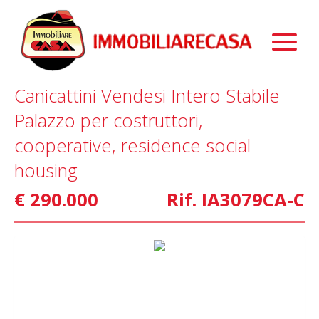
Immobili
Chi Siamo
Immobili In Vendita
Canicattini Vendesi Intero Stabile
Servizi
Immobili In Affitto
La Nostra Storia
Palazzo per costruttori,
Blog
Immobili Commerciali
Staff
Mutui
cooperative, residence social
Contattaci
Marketing
housing
€ 290.000
Rif. IA3079CA-C
Home Staging
Property Finder
Interior Design