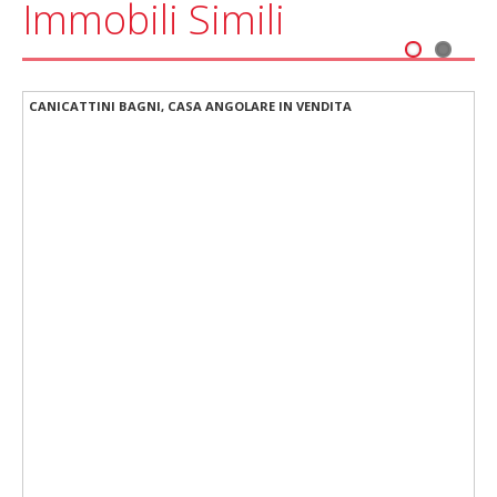
Immobili Simili
1
2
Prezzo Ribassato intero stabile, palazzina a Canicatini Bagni ideale costruttori o cooperative
CANICATTINI BAGNI, CASA ANGOLARE IN VENDITA