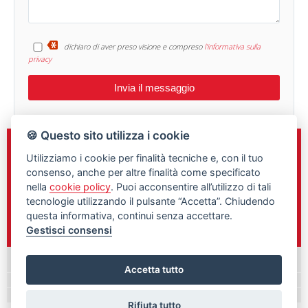
dichiaro di aver preso visione e compreso
l'informativa sulla
privacy
🍪 Questo sito utilizza i cookie
Sede e Direzione
Utilizziamo i cookie per finalità tecniche e, con il tuo
C.so Gelone n.148
consenso, anche per altre finalità come specificato
Siracusa, 96100
nella
cookie policy
. Puoi acconsentire all’utilizzo di tali
tecnologie utilizzando il pulsante “Accetta”. Chiudendo
0931/461760
questa informativa, continui senza accettare.
348/9897292
Gestisci consensi
Palazzolo Acreide
Accetta tutto
Rifiuta tutto