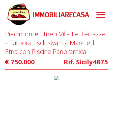
Immobili
Chi Siamo
Immobili In Vendita
Piedimonte Etneo Villa Le Terrazze
Servizi
Immobili In Affitto
La Nostra Storia
– Dimora Esclusiva tra Mare ed
Blog
Immobili Commerciali
Staff
Mutui
Etna con Piscina Panoramica
Contattaci
Marketing
€ 750.000
Rif. Sicily4875
Home Staging
Property Finder
Interior Design