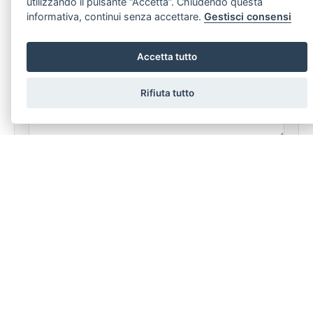
utilizzando il pulsante “Accetta”. Chiudendo questa
informativa, continui senza accettare.
Gestisci consensi
Accetta tutto
Rifiuta tutto
dichiaro di aver preso visione e compreso
l'informativa sulla
privacy
LASCIA UNA RICHIESTA