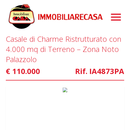
Immobili
Chi Siamo
Immobili In Vendita
Casale di Charme Ristrutturato con
Servizi
Immobili In Affitto
La Nostra Storia
4.000 mq di Terreno – Zona Noto
Blog
Immobili Commerciali
Staff
Mutui
Palazzolo
Contattaci
Marketing
€ 110.000
Rif. IA4873PA
Home Staging
Property Finder
Interior Design