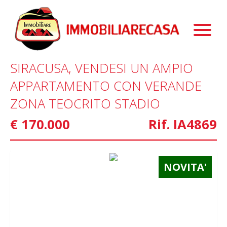
Immobili
Chi Siamo
Immobili In Vendita
SIRACUSA, VENDESI UN AMPIO
Servizi
Immobili In Affitto
La Nostra Storia
APPARTAMENTO CON VERANDE
Blog
Immobili Commerciali
Staff
Mutui
ZONA TEOCRITO STADIO
Contattaci
Marketing
€ 170.000
Rif. IA4869
Home Staging
Property Finder
NOVITA'
Interior Design