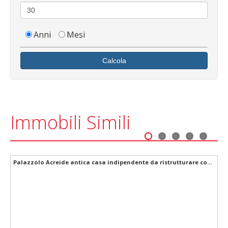
Anni
Mesi
Calcola
Immobili Simili
1
2
3
4
5
Esclusivo Intero Stabile Barocco style nel Cuore di Palazzolo Acreide (SR) - Patrimonio UNESCO
Palazzolo Acreide antica casa indipendente da ristrutturare con garage quartiere orologio