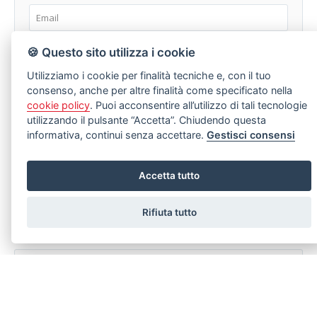
🍪 Questo sito utilizza i cookie
Utilizziamo i cookie per finalità tecniche e, con il tuo
consenso, anche per altre finalità come specificato nella
cookie policy
. Puoi acconsentire all’utilizzo di tali tecnologie
utilizzando il pulsante “Accetta”. Chiudendo questa
informativa, continui senza accettare.
Gestisci consensi
dichiaro di aver preso visione e compreso
l'informativa sulla
privacy
Accetta tutto
Rifiuta tutto
LASCIA UNA RICHIESTA
Stai cercando un immobile specifico ma non riesci a trovarlo?
Compila senza nessun impegno il modulo sotto.