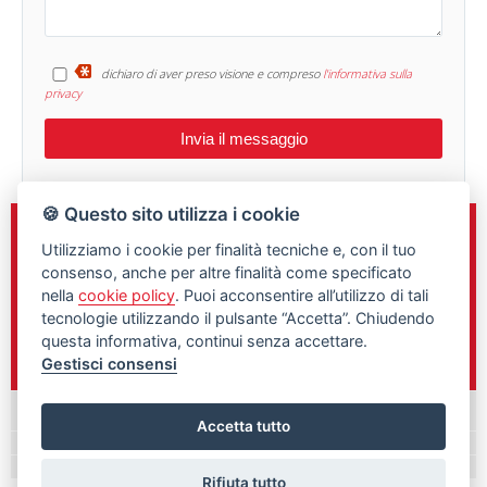
dichiaro di aver preso visione e compreso
l'informativa sulla
privacy
🍪 Questo sito utilizza i cookie
Sede e Direzione
Utilizziamo i cookie per finalità tecniche e, con il tuo
C.so Gelone n.148
consenso, anche per altre finalità come specificato
Siracusa, 96100
nella
cookie policy
. Puoi acconsentire all’utilizzo di tali
tecnologie utilizzando il pulsante “Accetta”. Chiudendo
0931/461760
questa informativa, continui senza accettare.
348/9897292
Gestisci consensi
Palazzolo Acreide
Accetta tutto
Rifiuta tutto