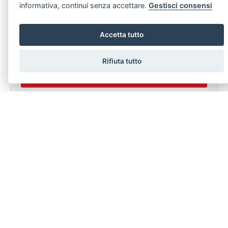
informativa, continui senza accettare.
Gestisci consensi
Accetta tutto
dichiaro di aver preso visione e compreso
l'informativa sulla
privacy
Rifiuta tutto
LASCIA UNA RICHIESTA
Stai cercando un immobile specifico ma non riesci a trovarlo?
Compila senza nessun impegno il modulo sotto.