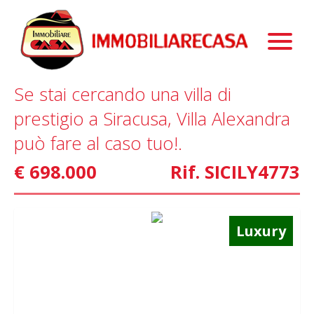
Immobili
Chi Siamo
Immobili In Vendita
Se stai cercando una villa di
Servizi
Immobili In Affitto
La Nostra Storia
prestigio a Siracusa, Villa Alexandra
Blog
Immobili Commerciali
Staff
Mutui
può fare al caso tuo!.
Contattaci
Marketing
€ 698.000
Rif. SICILY4773
Home Staging
Property Finder
Luxury
Interior Design