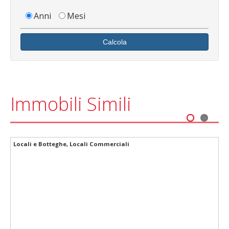
Anni
Mesi
Calcola
Immobili Simili
1
2
Locali e Botteghe, Locali Commerciali
SI