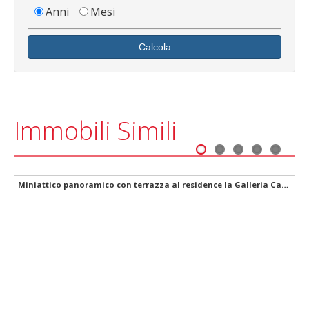
Anni
Mesi
Calcola
Immobili Simili
1
2
3
4
5
tabile indipendente su due livelli con terrazza e garage Favoloso
Miniattico panoramico con terrazza al residence la Galleria Canicattini Bagni Siracusa