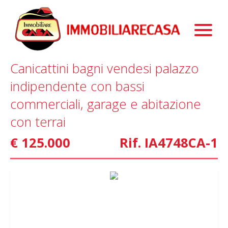
Immobili
Chi Siamo
Immobili In Vendita
Canicattini bagni vendesi palazzo
Servizi
Immobili In Affitto
La Nostra Storia
indipendente con bassi
Blog
Immobili Commerciali
Staff
Mutui
commerciali, garage e abitazione
Contattaci
Marketing
con terrai
€ 125.000
Rif. IA4748CA-1
Home Staging
Property Finder
Interior Design