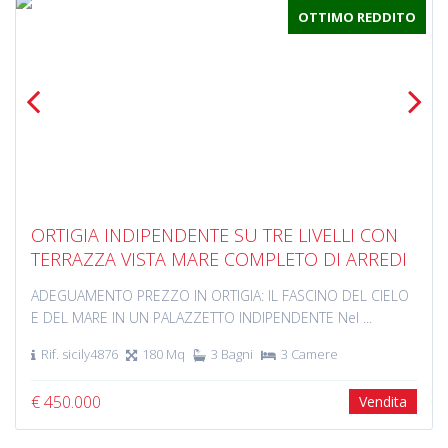
OTTIMO REDDITO
Previous
Next
ORTIGIA INDIPENDENTE SU TRE LIVELLI CON
TERRAZZA VISTA MARE COMPLETO DI ARREDI
ADEGUAMENTO PREZZO IN ORTIGIA: IL FASCINO DEL CIELO
E DEL MARE IN UN PALAZZETTO INDIPENDENTE Nel ...
Rif. sicily4876
180 Mq
3 Bagni
3 Camere
€ 450.000
Vendita