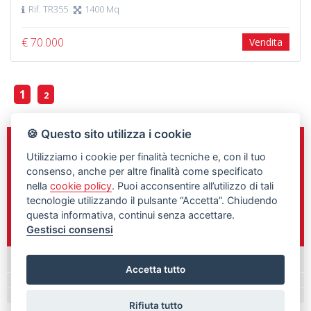
Rif. TR355
1400 Mq
€ 70.000
Vendita
1
2
🍪 Questo sito utilizza i cookie
Sede e Direzione
Utilizziamo i cookie per finalità tecniche e, con il tuo
C.so Gelone n.148
consenso, anche per altre finalità come specificato
Siracusa, 96100
nella
cookie policy
. Puoi acconsentire all’utilizzo di tali
tecnologie utilizzando il pulsante “Accetta”. Chiudendo
0931/461760
questa informativa, continui senza accettare.
348/9897292
Gestisci consensi
Palazzolo Acreide
Accetta tutto
Rifiuta tutto