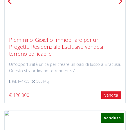
Previous
Next
Plemmirio: Gioiello Immobiliare per un
Progetto Residenziale Esclusivo vendesi
terreno edificabile
Un'opportunità unica per creare un oasi di lusso a Siracusa.
Questo straordinario terreno di 5.7...
Rif. IA4755
500 Mq
€ 420.000
Vendita
Venduta