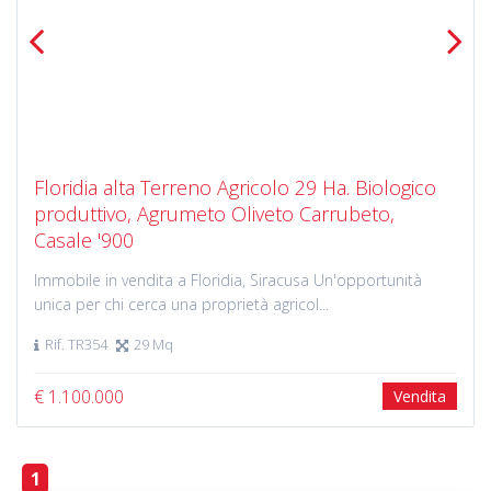
Previous
Next
Floridia alta Terreno Agricolo 29 Ha. Biologico
produttivo, Agrumeto Oliveto Carrubeto,
Casale '900
Immobile in vendita a Floridia, Siracusa Un'opportunità
unica per chi cerca una proprietà agricol...
Rif. TR354
29 Mq
€ 1.100.000
Vendita
1