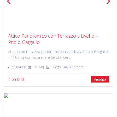
Previous
Next
Attico Panoramico con Terrazzo a Livello –
Priolo Gargallo
Attico con terrazzo panoramico in vendita a Priolo Gargallo
– 110 mq con vista mare Se stai cer...
Rif. IA4906
110 Mq
1 Bagni
3 Camere
€ 65.000
Vendita