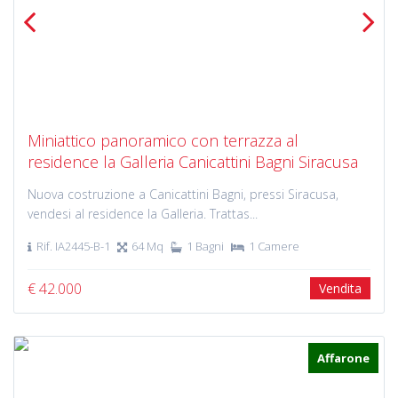
Previous
Next
Miniattico panoramico con terrazza al
residence la Galleria Canicattini Bagni Siracusa
Nuova costruzione a Canicattini Bagni, pressi Siracusa,
vendesi al residence la Galleria. Trattas...
Rif. IA2445-B-1
64 Mq
1 Bagni
1 Camere
€ 42.000
Vendita
Affarone