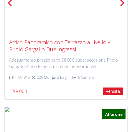
Previous
Next
Attico Panoramico con Terrazzo a Livello –
Priolo Gargallo Due ingressI
Adeguamento prezzo euro 98.000 superoccasione Priolo
Gargallo Attico Panoramico con bellissimo ed ...
Rif. IA4815
220 Mq
2 Bagni
6 Camere
€ 98.000
Vendita
Affarone