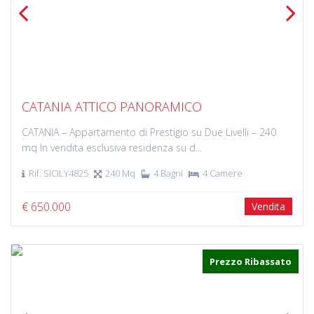
Previous
Next
CATANIA ATTICO PANORAMICO
CATANIA – Appartamento di Prestigio su Due Livelli – 240
mq In vendita esclusiva residenza su d...
Rif. SICILY4825
240 Mq
4 Bagni
4 Camere
€ 650.000
Vendita
Prezzo Ribassato