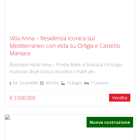
Previous
Next
Villa Anna – Residenza Iconica sul
Mediterraneo con vista su Ortigia e Castello
Maniace
Boutique Hotel Anna – Fronte Mare a Siracusa Un luogo
esclusivo dove il lusso incontra il mare de...
Rif. Sicily4898
400 Mq
10 Bagni
7 Camere
€ 3.500.000
Vendita
Nuova costruzione