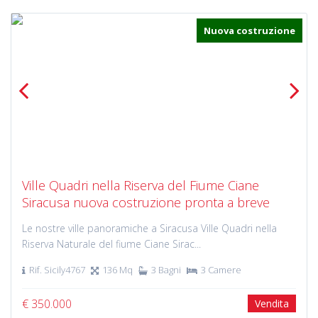
Nuova costruzione
Previous
Next
Ville Quadri nella Riserva del Fiume Ciane
Siracusa nuova costruzione pronta a breve
Le nostre ville panoramiche a Siracusa Ville Quadri nella
Riserva Naturale del fiume Ciane Sirac...
Rif. Sicily4767
136 Mq
3 Bagni
3 Camere
€ 350.000
Vendita