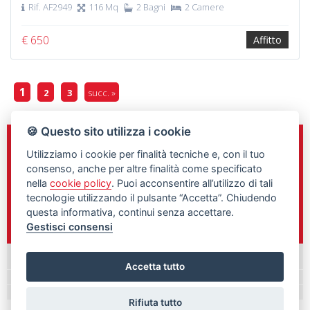
Rif. AF2949
116 Mq
2 Bagni
2 Camere
€ 650
Affitto
1
2
3
succ. »
🍪 Questo sito utilizza i cookie
Sede e Direzione
Utilizziamo i cookie per finalità tecniche e, con il tuo
C.so Gelone n.148
consenso, anche per altre finalità come specificato
Siracusa, 96100
nella
cookie policy
. Puoi acconsentire all’utilizzo di tali
tecnologie utilizzando il pulsante “Accetta”. Chiudendo
0931/461760
questa informativa, continui senza accettare.
348/9897292
Gestisci consensi
Palazzolo Acreide
Accetta tutto
Rifiuta tutto