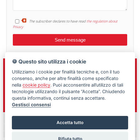
The subscriber declares to have read
the regulation about
Privacy
🍪 Questo sito utilizza i cookie
Sede e Direzione
Utilizziamo i cookie per finalità tecniche e, con il tuo
C.so Gelone n.148
consenso, anche per altre finalità come specificato
Siracusa, 96100
nella
cookie policy
. Puoi acconsentire all’utilizzo di tali
tecnologie utilizzando il pulsante “Accetta”. Chiudendo
0931/461760
questa informativa, continui senza accettare.
348/9897292
Gestisci consensi
Palazzolo Acreide
Accetta tutto
Rifiuta tutto