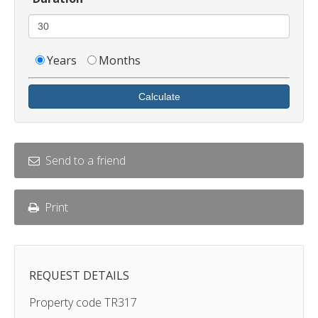
Years
Months
Calculate
Send to a friend
Print
REQUEST DETAILS
Property code TR317