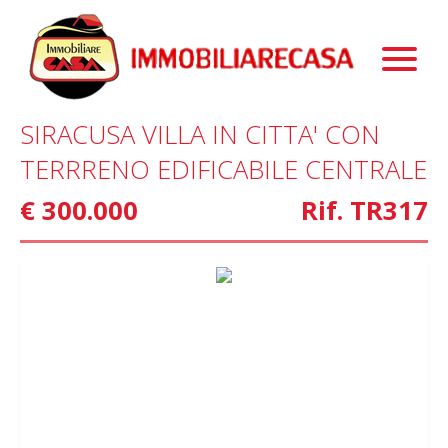
Property
About Us
Properties For Sale
SIRACUSA VILLA IN CITTA' CON
Services
Properties To Rent
Our Story
TERRRENO EDIFICABILE CENTRALE
Blog
Commercial Properties
Staff
Mortgage
€ 300.000
Rif. TR317
Contact Us
Marketing
Home Staging
Property Finder
Interior Design