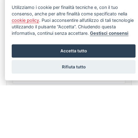
Utilizziamo i cookie per finalità tecniche e, con il tuo
consenso, anche per altre finalità come specificato nella
LASCIA UNA RICHIESTA
cookie policy
. Puoi acconsentire all’utilizzo di tali tecnologie
utilizzando il pulsante “Accetta”. Chiudendo questa
Stai cercando un immobile specifico ma non riesci a trovarlo?
Compila senza nessun impegno il modulo sotto.
informativa, continui senza accettare.
Gestisci consensi
Accetta tutto
Rifiuta tutto
The subscriber declares to have read
the regulation about