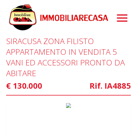
Property
About Us
Properties For Sale
SIRACUSA ZONA FILISTO
Services
Properties To Rent
Our Story
APPARTAMENTO IN VENDITA 5
Blog
Commercial Properties
Staff
Mortgage
VANI ED ACCESSORI PRONTO DA
Contact Us
Marketing
ABITARE
€ 130.000
Rif. IA4885
Home Staging
Property Finder
Interior Design