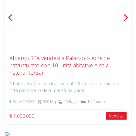
Previous
Next
Albergo RTA vendesi a Palazzolo Acreide
ristrutturato con 10 unità abitative e sala
ristorante/Bar
A Palazzolo Acreide città che dal 2002 è stata dichiarata
città patrimonio dell'umanità da parte...
Rif. IA4585PA
930 Mq
15 Bagni
15 Camere
€ 1.000.000
Vendita